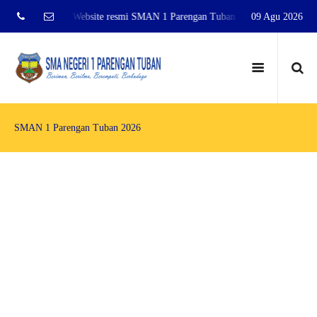
elamat Datang di Website resmi SMAN 1 Parengan Tuban
09 Agu 2026
Selamat Data
SMAN 1 Parengan Tuban 2026